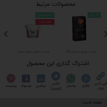
محصولات مرتبط
کاریزما
لیموفیکس
۵۵ درصد
چسب پودری پرسلان کاشی کاریزما (۲۰ کیلویی)
چسب خمیری دیوار لیموفیکس 5 کیلوگرمی
اشتراک گذاری این محصول
کپی کردن
ایکس
تلگرام
واتساپ
لینکدین
فیسبوک
پینترست
لینک
(توییتر)
صفحه نخست