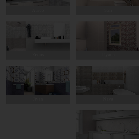
Atrico
Sofi
Zeous
Liyana
Jivan
Nava