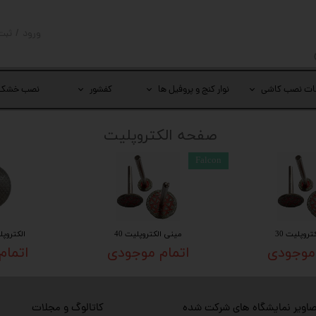
ورود
/
ثبت
حساب کار
تغییر گذر
ات نصب کاشی
نوار کنج و پروفیل ها
کفشور
نصب خشک
سفارشات
​​​​​صفحه الکتروپلیت
خروج از 
Falcon
روپلیت 30
مینی الکتروپلیت 40
الکتروپلیت 115
 موجودی
اتمام موجودی
اتمام
اویر نمایشگاه های شرکت شده
کاتالوگ و مجلات