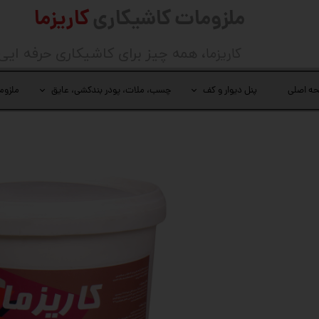
ملزومات کاشیکاری
کاریزما
کاریزما
، همه چیز برای کاشیکاری حرفه ایی
ه اصلی
پنل دیوار و کف
چسب، ملات، پودر بندکشی، عایق
ملزوم