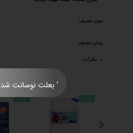
موارد مصرف
روش مصرف
نظرات
' بعلت نوسانت شدید قی
کاریزما
کاریزما