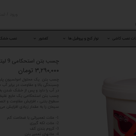
ورود
/
ثبت
حساب کار
تغییر گذر
ات نصب کاشی
نوار کنج و پروفیل ها
کفشور
نصب خشک
سفارشات
خروج از 
چسب بتن استحکامی 9 لیتری
۳,۲۹۰,۰۰۰ تومان
چسب بتن یک محلول امولسیون پلیم
چسبندگی بالا و مقاومت در برابر آب 
در آب را دارد و پس از خشک شدن ب
چسب بتن استحکامی یک مایع غلیظ پل
سطوح بتنی ، افزایش مقاومت و اتصا
سیمان را به مقدار زیادی افزایش می 
1- ملات تعمیراتی با ضخامت کم
2- ملات لکه گیری
3- کروم بندی کف
4- ملاتهای تعمیر بتن