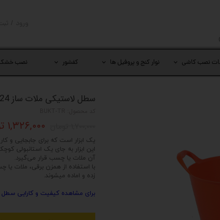
ورود
/
ثبت
حساب کار
تغییر گذر
ات نصب کاشی
نوار کنج و پروفیل ها
کفشور
نصب خشک
سفارشات
خروج از 
سطل لاستیکی ملات ساز 24 لیتری
کد محصول: BUKT-TR
۱,۳۲۶,۰۰۰ تومان
۱,۷۰۰,۰۰۰ تومان
یک ابزار است که برای جابجایی و کا
این ابزار به جای یک استانبولی کو
آن ملات یا چسب قرار می‌گیرد.
با استفاده از همزن برقی، ملات یا
زده و اماده میشوند.
برای مشاهده کیفیت و کارایی سطل ای