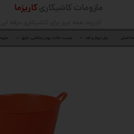
ملزومات کاشیکاری
کاریزما
کاریزما
، همه چیز برای کاشیکاری حرفه ایی
ه اصلی
پنل دیوار و کف
چسب، ملات، پودر بندکشی، عایق
ملزوم