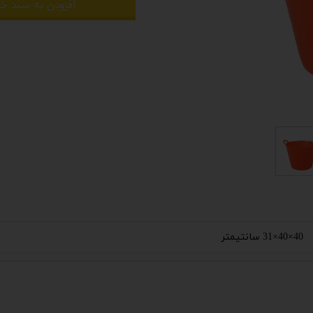
افزودن به سبد خر
40×40×31 سانتیمتر