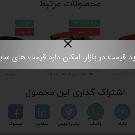
محصولات مرتبط
(ترکیه) Rol Art
کاریزما
۱۸ درصد
۱۸ درصد
مت در بازار، امکان دارد قیمت های سایت به روز نباش
ماله شانه ایی 3۰ سانت دندانه ۱۲*۱۲ لاستیکی
ماله شانه ایی 3۰ سانت دندانه ۶*۶ لاستیکی
چرخ سطل
اشتراک گذاری این محصول
تلگرام
واتساپ
ایکس (توییتر)
لینکدین
فیسبوک