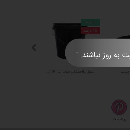
کاریزما
۲۵ درصد
ند. '​​​​​​​​​​​​​​
 چسب
سطل پلاستیکی ملات ساز 19 لیتری
پینترست