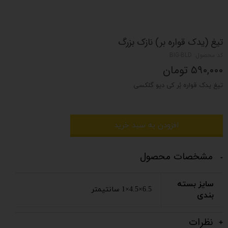
تیغ (یدک قواره بر) نازک بزرگ
کد محصول: BIG-BLD
۵۹۰,۰۰۰ تومان
تیغ یدک قواره بُر کی دیو گلکسی
افزودن به سبد خرید
مشخصات محصول
سایز بسته
6.5×4.5×1 سانتیمتر
بندی
نظرات