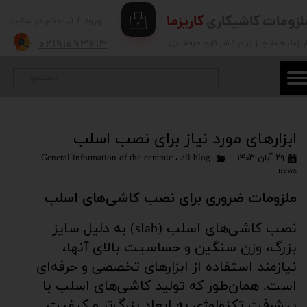
لزومات کاشیکاری
کاریزما
ورود
/
ثبت نام در سایت
۰
حساب کاربری من
۰۲۱۹۱۰۹۳۶۱۴
ریزما
، همه چیز برای کاشیکاری حرفه ایی
تغییر گذر واژه
جستجو
سفارشات
خروج از حساب کاربری
ابزارهای مورد نیاز برای نصب اسلب
۲۹ آبان ۱۴۰۳
all blog
،
General information of the ceramic
news
ملزومات ضروری برای نصب کاشی‌های اسلب
نصب کاشی‌های اسلب (slab) به دلیل سایز
بزرگ، وزن سنگین و حساسیت بالای آنها،
نیازمند استفاده از ابزارهای تخصصی و حرفه‌ای
است. همان‌طور که تولید کاشی‌های اسلب با
پیشرفت تکنولوژی به ابعاد بزرگ‌تر و کیفیت