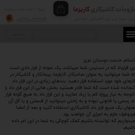
لزومات کاشیکاری
کاریزما
ورود
/
ثبت نام در سایت
۰
حساب کاربری من
۰۲۱۹۱۰۹۳۶۱۴
ریزما
، همه چیز برای کاشیکاری حرفه ایی
تغییر گذر واژه
جستجو
سفارشات
خروج از حساب کاربری
اسلام خدمت دوستان عزیز
ین قرارداد که در دسترس شما میباشد، یک نمونه از قرار دادی است
ه شما میتوانید به عنوان صاحبکار، کارفرما، پیمانکار و کاشیکار در
ارهای ‍خود مورد استفاده قرار دهید. بندهای زیادی در این قرار داد
نجانده شده است که شما قادر هستید بخش هایی از این قرار داد را
اتوجه به نیاز پروژه کم یا زیاد نمایید و این قرار داد به هیچ گونه قرار
اد رسمی یا قانونی نبوده و به راحتی میتوانید از قسمتی و یا کل آن
عنوان یک منبع قرار داد کاشیکاری استفاده کنید و بعد از امضا
ردوطرف ملزم به اجرای آن خواهند بود.
میدواریم که توانسته باشیم کمک کوچکی به شما در این امر داده
اشیم.